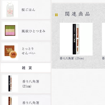
香り八角箸（21cm）
香