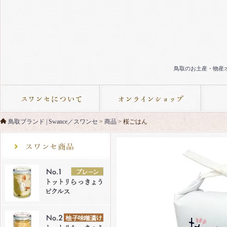
鳥取のお土産・物産オ
鳥取ブランド | Swance／スワンセ
>
商品
>
桜ごはん